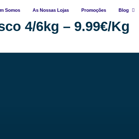
m Somos
As Nossas Lojas
Promoções
Blog
sco 4/6kg – 9.99€/Kg