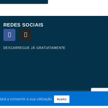
REDES SOCIAIS
F
I
a
n
c
s
e
t
DESCARREGUE JÁ GRATUITAMENTE
b
a
o
g
o
r
k
a
m
ará a consentir a sua utilização.
Aceito