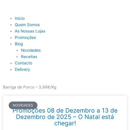
Skip
to
content
Main
Inicio
Menu
Quem Somos
As Nossas Lojas
Promoções
Blog
Novidades
Receitas
Contacto
Delivery
Barriga de Porco – 3.99€/Kg
NOVIDADES
Promoções 08 de Dezembro a 13 de
Dezembro de 2025 – O Natal está
chegar!