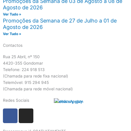
Promoções da Semana de 03 de Agosto a 08 de
Agosto de 2026
Ver Tudo »
Promoções da Semana de 27 de Julho a 01 de
Agosto de 2026
Ver Tudo »
Contactos
Rua 25 Abril, nº 150
4420-355 Gondomar
Telefone: 224 918 513
(Chamada para rede fixa nacional)
Telemóvel: 915 294 945
(Chamada para rede móvel nacional)
Redes Sociais
F
I
a
n
c
s