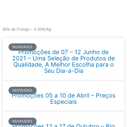
Skip
to
content
Main
Menu
Bife de Frango – 3.99€/Kg
NOVIDADES
Promoções de 07 – 12 Junho de
2021 – Uma Seleção de Produtos de
Qualidade, A Melhor Escolha para o
Seu Dia-a-Dia
NOVIDADES
Promoções 05 a 10 de Abril – Preços
Especiais
NOVIDADES
Promoções 12 a 17 de Outubro – Big