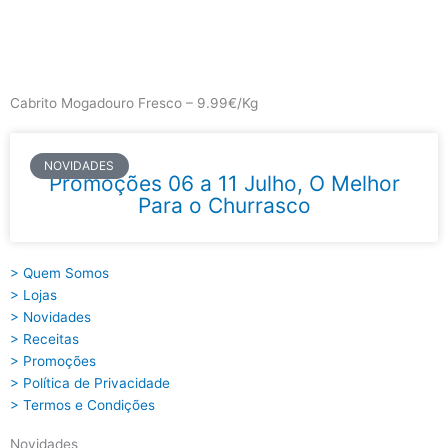
Skip
to
content
Main
Menu
Cabrito Mogadouro Fresco – 9.99€/Kg
NOVIDADES
Promoções 06 a 11 Julho, O Melhor
Para o Churrasco
> Quem Somos
> Lojas
> Novidades
> Receitas
> Promoções
> Política de Privacidade
> Termos e Condições
Novidades