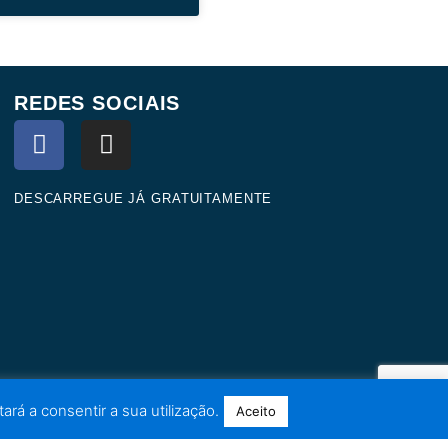
REDES SOCIAIS
F
I
a
n
c
s
e
t
DESCARREGUE JÁ GRATUITAMENTE
b
a
o
g
o
r
k
a
m
ará a consentir a sua utilização.
Aceito