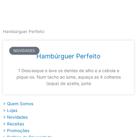
Skip
to
content
Main
Menu
Hambúrguer Perfeito
NOVIDADES
Hambúrguer Perfeito
1 Descasque e lave os dentes de alho e a cebola e
pique-os. Num tacho ao lume, aqueça as 4 colheres
(sopa) de azeite, junte
> Quem Somos
> Lojas
> Novidades
> Receitas
> Promoções