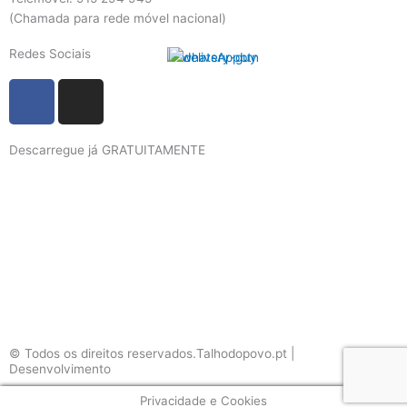
(Chamada para rede móvel nacional)
Redes Sociais
F
I
a
n
c
s
Descarregue já GRATUITAMENTE
e
t
b
a
o
g
o
r
k
a
m
© Todos os direitos reservados.Talhodopovo.pt |
Desenvolvimento
#W3B
Privacidade e Cookies