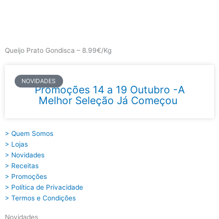
Skip
to
content
Main
Menu
Queijo Prato Gondisca – 8.99€/Kg
NOVIDADES
Promoções 14 a 19 Outubro -A
Melhor Seleção Já Começou
> Quem Somos
> Lojas
> Novidades
> Receitas
> Promoções
> Política de Privacidade
> Termos e Condições
Novidades