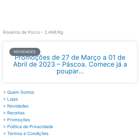
Skip
to
content
Main
Menu
Rosários de Porco – 2.49€/Kg
NOVIDADES
Promoções de 27 de Março a 01 de
Abril de 2023 – Páscoa. Comece já a
poupar…
> Quem Somos
> Lojas
> Novidades
> Receitas
> Promoções
> Política de Privacidade
> Termos e Condições