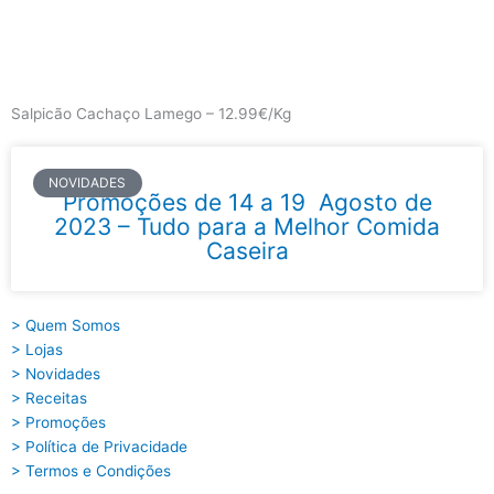
Skip
to
content
Main
Menu
Salpicão Cachaço Lamego – 12.99€/Kg
NOVIDADES
Promoções de 14 a 19 Agosto de
2023 – Tudo para a Melhor Comida
Caseira
> Quem Somos
> Lojas
> Novidades
> Receitas
> Promoções
> Política de Privacidade
> Termos e Condições