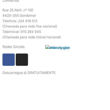
Contactos
Rua 25 Abril, nº 150
4420-355 Gondomar
Telefone: 224 918 513
(Chamada para rede fixa nacional)
Telemóvel: 915 294 945
(Chamada para rede móvel nacional)
Redes Sociais
F
I
a
n
c
s
Descarregue já GRATUITAMENTE
e
t
b
a
o
g
o
r
k
a
m