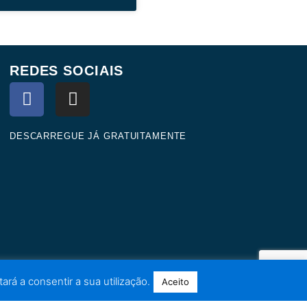
REDES SOCIAIS
F
I
a
n
c
s
e
t
DESCARREGUE JÁ GRATUITAMENTE
b
a
o
g
o
r
k
a
m
ará a consentir a sua utilização.
Aceito