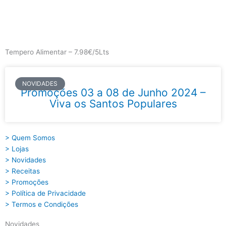
Skip
to
content
Main
Menu
Tempero Alimentar – 7.98€/5Lts
NOVIDADES
Promoções 03 a 08 de Junho 2024 –
Viva os Santos Populares
> Quem Somos
> Lojas
> Novidades
> Receitas
> Promoções
> Política de Privacidade
> Termos e Condições
Novidades