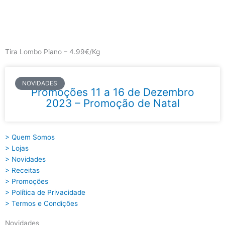
Skip
to
content
Main
Menu
Tira Lombo Piano – 4.99€/Kg
NOVIDADES
Promoções 11 a 16 de Dezembro
2023 – Promoção de Natal
> Quem Somos
> Lojas
> Novidades
> Receitas
> Promoções
> Política de Privacidade
> Termos e Condições
Novidades