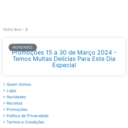
Skip
to
content
Main
Menu
Vinho Box – 8
NOVIDADES
Promoções 15 a 30 de Março 2024 -
Temos Muitas Delícias Para Este Dia
Especial
> Quem Somos
> Lojas
> Novidades
> Receitas
> Promoções
> Política de Privacidade
> Termos e Condições