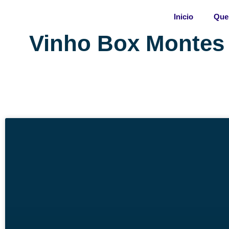
Skip
Inicio
Que
to
content
Vinho Box Montes 