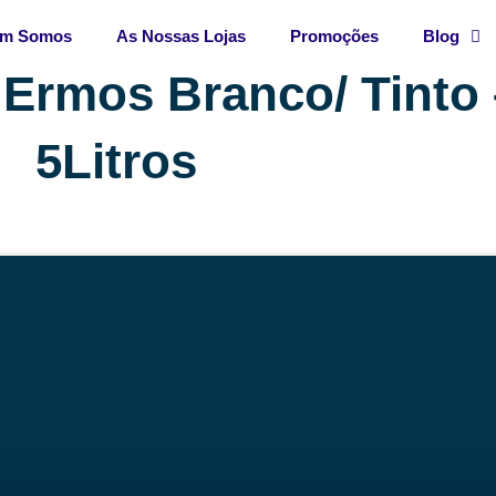
m Somos
As Nossas Lojas
Promoções
Blog
Ermos Branco/ Tinto –
5Litros