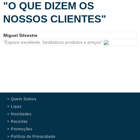
"O QUE DIZEM OS
NOSSOS CLIENTES"
Miguel Silvestre
B
“Espaco excelente, fantásticos produtos e preços”
“
> Quem Somos
> Lojas
> Novidades
> Receitas
> Promoções
> Política de Privacidade