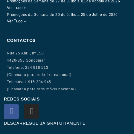
Promoções da Semana de 27 de Julho a 01 de Agosto de 2026
Ver Tudo »
Promoções da Semana de 20 de Julho a 25 de Julho de 2026
Ver Tudo »
CONTACTOS
Rua 25 Abril, nº 150
4420-355 Gondomar
Telefone: 224 918 513
(Chamada para rede fixa nacional)
Telemóvel: 915 294 945
(Chamada para rede móvel nacional)
REDES SOCIAIS
F
I
a
n
c
s
DESCARREGUE JÁ GRATUITAMENTE
e
t