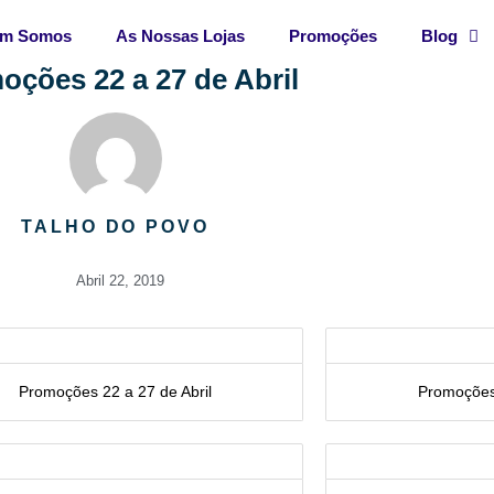
m Somos
As Nossas Lojas
Promoções
Blog
oções 22 a 27 de Abril
TALHO DO POVO
Abril 22, 2019
Promoções 22 a 27 de Abril
Promoções 