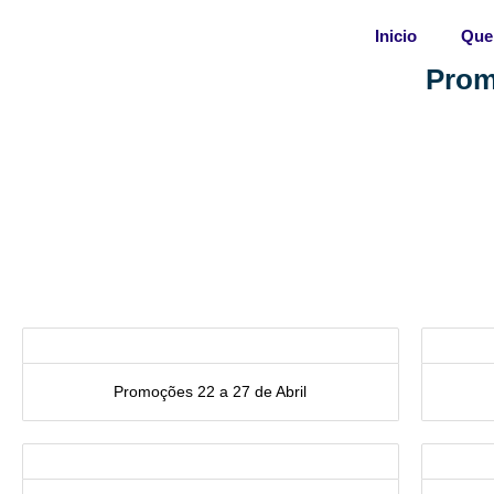
Skip
Inicio
Que
to
content
Prom
Promoções 22 a 27 de Abril