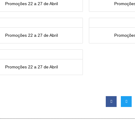
Promoções 22 a 27 de Abril
Promoções 
Promoções 22 a 27 de Abril
Promoções 
Promoções 22 a 27 de Abril