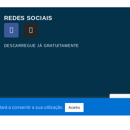
REDES SOCIAIS
F
I
a
n
c
s
e
t
DESCARREGUE JÁ GRATUITAMENTE
b
a
o
g
o
r
k
a
m
ará a consentir a sua utilização.
Aceito