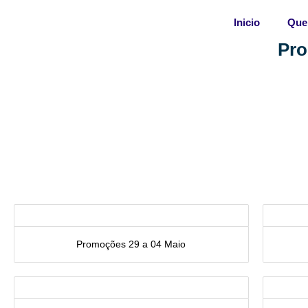
Skip
Inicio
Que
to
content
Pro
Promoções 29 a 04 Maio