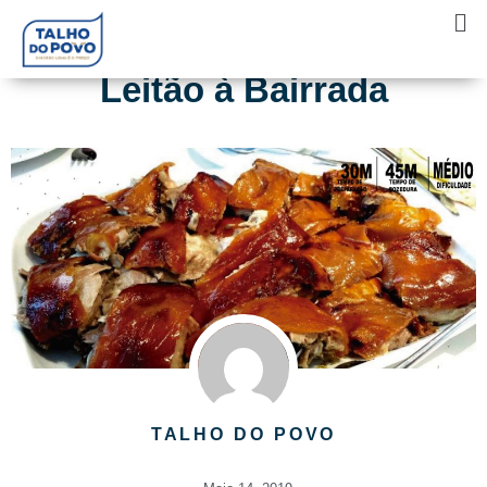
Skip
Ma
to
Me
content
Leitão à Bairrada
TALHO DO POVO