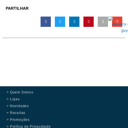
PARTILHAR
> Quem Somos
> Lojas
> Novidades
> Receitas
> Promoções
> Política de Privacidade