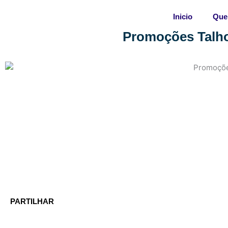
Skip
Inicio
Que
to
content
Promoções Talho
PARTILHAR