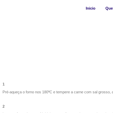
Skip
Inicio
Que
to
content
1
Pré-aqueça o forno nos 180ºC e tempere a carne com sal grosso, a
2