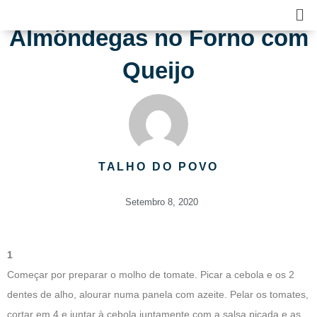
Skip
Ma
to
Me
Almôndegas no Forno com
content
Queijo
TALHO DO POVO
Setembro 8, 2020
1
Começar por preparar o molho de tomate. Picar a cebola e os 2
dentes de alho, alourar numa panela com azeite. Pelar os tomates,
cortar em 4 e juntar à cebola juntamente com a salsa picada e as