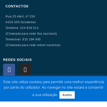
CONTACTOS
Rua 25 Abril, nº 150
4420-355 Gondomar
Telefone: 224 918 513
(Chamada para rede fixa nacional)
Telemóvel: 915 294 945
(Chamada para rede móvel nacional)
REDES SOCIAIS
F
I
a
n
c
s
DESCARREGUE JÁ GRATUITAMENTE
Este site utiliza cookies para permitir uma melhor experiência
e
t
por parte do utilizador. Ao navegar no site estará a consentir
b
a
o
g
a sua utilização.
Aceito
o
r