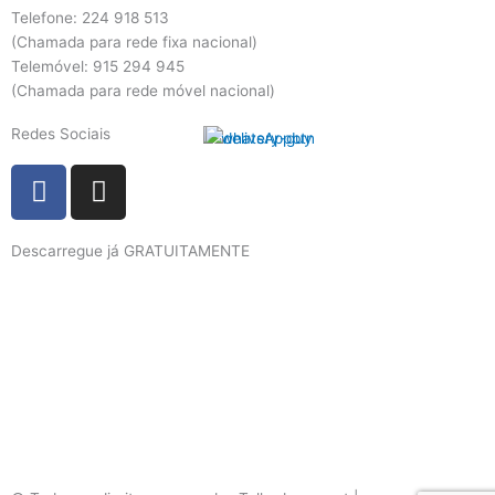
Telefone: 224 918 513
(Chamada para rede fixa nacional)
Telemóvel: 915 294 945
(Chamada para rede móvel nacional)
Redes Sociais
F
I
a
n
c
s
Descarregue já GRATUITAMENTE
e
t
b
a
o
g
o
r
k
a
m