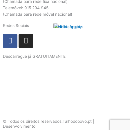
(Chamada para rede fixa nacional)
Telemóvel: 915 294 945
(Chamada para rede móvel nacional)
Redes Sociais
F
I
a
n
c
s
Descarregue já GRATUITAMENTE
e
t
b
a
o
g
o
r
k
a
m
© Todos os direitos reservados.Talhodopovo.pt |
Desenvolvimento
#W3B