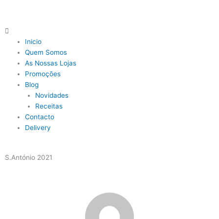
Skip
to
content
Main
Menu
Inicio
Quem Somos
As Nossas Lojas
Promoções
Blog
Novidades
Receitas
Contacto
Delivery
S.António 2021