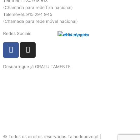
Telefone: 224 918 513
(Chamada para rede fixa nacional)
Telemóvel: 915 294 945
(Chamada para rede móvel nacional)
Redes Sociais
F
I
a
n
c
s
Descarregue já GRATUITAMENTE
e
t
b
a
o
g
o
r
k
a
m
© Todos os direitos reservados.Talhodopovo.pt |