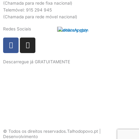
(Chamada para rede fixa nacional)
Telemóvel: 915 294 945
(Chamada para rede móvel nacional)
Redes Sociais
F
I
a
n
c
s
Descarregue já GRATUITAMENTE
e
t
b
a
o
g
o
r
k
a
m
© Todos os direitos reservados.Talhodopovo.pt |
Desenvolvimento
#W3B