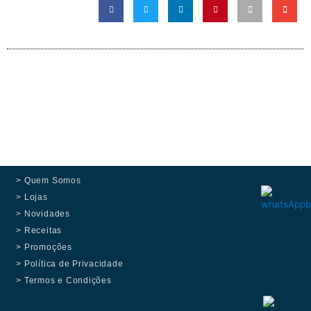
> Quem Somos
> Lojas
> Novidades
> Receitas
> Promoções
> Política de Privacidade
> Termos e Condições