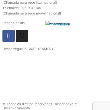
(Chamada para rede fixa nacional)
Telemóvel: 915 294 945
(Chamada para rede móvel nacional)
Redes Sociais
F
I
a
n
c
s
Descarregue já GRATUITAMENTE
e
t
b
a
o
g
o
r
k
a
m
© Todos os direitos reservados.Talhodopovo.pt |
Desenvolvimento
#W3B