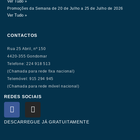
Ver Tudo »
Promoções da Semana de 20 de Julho a 25 de Julho de 2026
Ver Tudo »
CONTACTOS
Rua 25 Abril, nº 150
4420-355 Gondomar
Telefone: 224 918 513
(Chamada para rede fixa nacional)
Telemóvel: 915 294 945
(Chamada para rede móvel nacional)
REDES SOCIAIS
F
I
a
n
c
s
DESCARREGUE JÁ GRATUITAMENTE
e
t
b
a