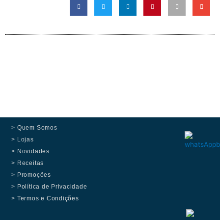
> Quem Somos
> Lojas
> Novidades
> Receitas
> Promoções
> Política de Privacidade
> Termos e Condições