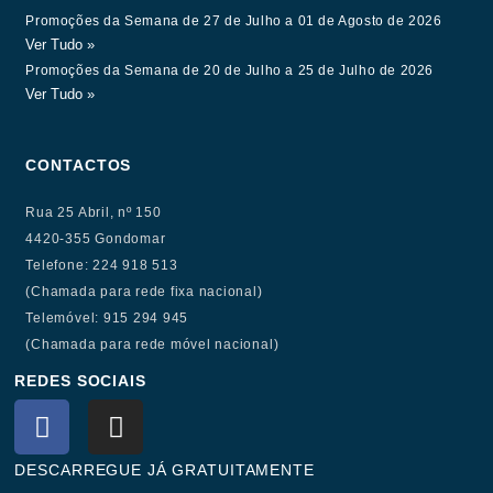
Promoções da Semana de 27 de Julho a 01 de Agosto de 2026
Ver Tudo »
Promoções da Semana de 20 de Julho a 25 de Julho de 2026
Ver Tudo »
CONTACTOS
Rua 25 Abril, nº 150
4420-355 Gondomar
Telefone: 224 918 513
(Chamada para rede fixa nacional)
Telemóvel: 915 294 945
(Chamada para rede móvel nacional)
REDES SOCIAIS
F
I
a
n
c
s
DESCARREGUE JÁ GRATUITAMENTE
e
t