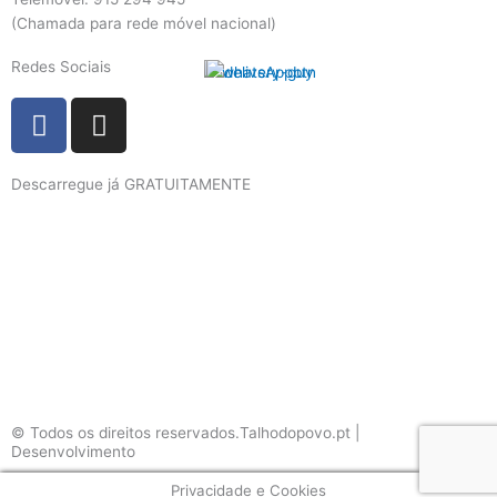
(Chamada para rede móvel nacional)
Redes Sociais
F
I
a
n
c
s
Descarregue já GRATUITAMENTE
e
t
b
a
o
g
o
r
k
a
m
© Todos os direitos reservados.Talhodopovo.pt |
Desenvolvimento
#W3B
Privacidade e Cookies