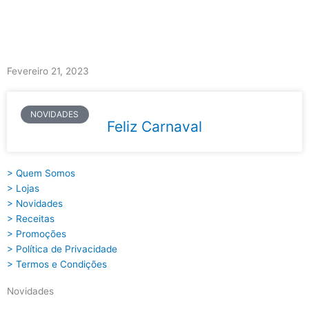
Skip
to
content
Main
Menu
Fevereiro 21, 2023
NOVIDADES
Feliz Carnaval
> Quem Somos
> Lojas
> Novidades
> Receitas
> Promoções
> Política de Privacidade
> Termos e Condições
Novidades