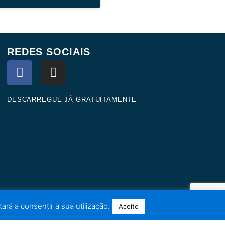
REDES SOCIAIS
F
I
a
n
c
s
e
t
DESCARREGUE JÁ GRATUITAMENTE
b
a
o
g
o
r
k
a
m
ará a consentir a sua utilização.
Aceito