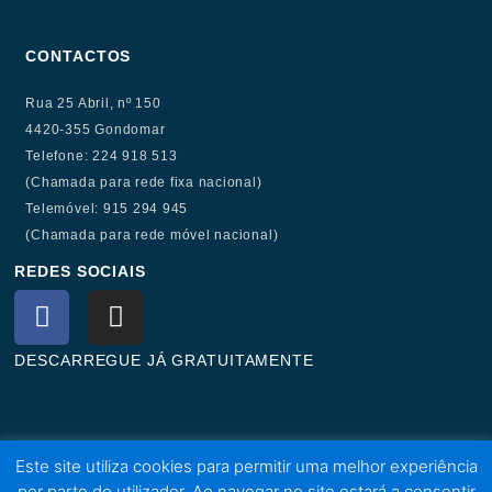
CONTACTOS
Rua 25 Abril, nº 150
4420-355 Gondomar
Telefone: 224 918 513
(Chamada para rede fixa nacional)
Telemóvel: 915 294 945
(Chamada para rede móvel nacional)
REDES SOCIAIS
F
I
a
n
c
s
DESCARREGUE JÁ GRATUITAMENTE
e
t
b
a
o
g
o
r
Este site utiliza cookies para permitir uma melhor experiência
k
a
por parte do utilizador. Ao navegar no site estará a consentir