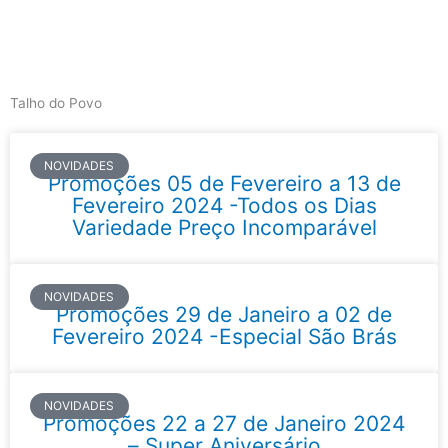
Skip
to
content
Main
Menu
Talho do Povo
Página
Página
Página
Página
NOVIDADES
Promoções 05 de Fevereiro a 13 de
Fevereiro 2024 -Todos os Dias
Variedade Preço Incomparável
NOVIDADES
Promoções 29 de Janeiro a 02 de
Fevereiro 2024 -Especial São Brás
NOVIDADES
Promoções 22 a 27 de Janeiro 2024
– Super Aniversário