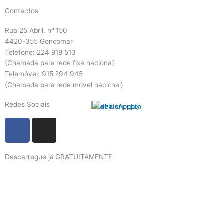
Contactos
Rua 25 Abril, nº 150
4420-355 Gondomar
Telefone: 224 918 513
(Chamada para rede fixa nacional)
Telemóvel: 915 294 945
(Chamada para rede móvel nacional)
Redes Sociais
F
I
a
n
c
s
Descarregue já GRATUITAMENTE
e
t
b
a
o
g
o
r
k
a