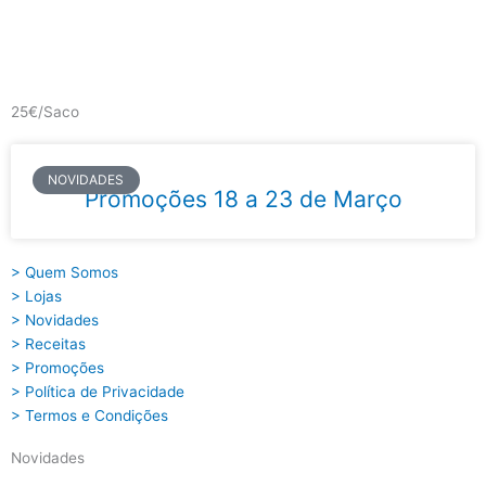
Skip
to
content
Main
Menu
25€/Saco
NOVIDADES
Promoções 18 a 23 de Março
> Quem Somos
> Lojas
> Novidades
> Receitas
> Promoções
> Política de Privacidade
> Termos e Condições
Novidades