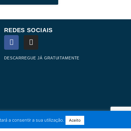
REDES SOCIAIS
F
I
a
n
c
s
e
t
DESCARREGUE JÁ GRATUITAMENTE
b
a
o
g
o
r
k
a
m
ará a consentir a sua utilização.
Aceito