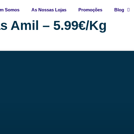
m Somos
As Nossas Lojas
Promoções
Blog
s Amil – 5.99€/Kg