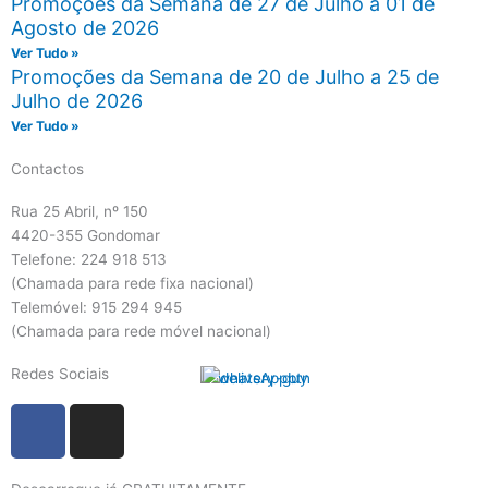
Promoções da Semana de 27 de Julho a 01 de
Agosto de 2026
Ver Tudo »
Promoções da Semana de 20 de Julho a 25 de
Julho de 2026
Ver Tudo »
Contactos
Rua 25 Abril, nº 150
4420-355 Gondomar
Telefone: 224 918 513
(Chamada para rede fixa nacional)
Telemóvel: 915 294 945
(Chamada para rede móvel nacional)
Redes Sociais
F
I
a
n
c
s