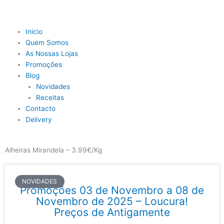
Skip
to
content
Main
Inicio
Menu
Quem Somos
As Nossas Lojas
Promoções
Blog
Novidades
Receitas
Contacto
Delivery
Alheiras Mirandela – 3.99€/Kg
NOVIDADES
Promoções 03 de Novembro a 08 de
Novembro de 2025 – Loucura!
Preços de Antigamente