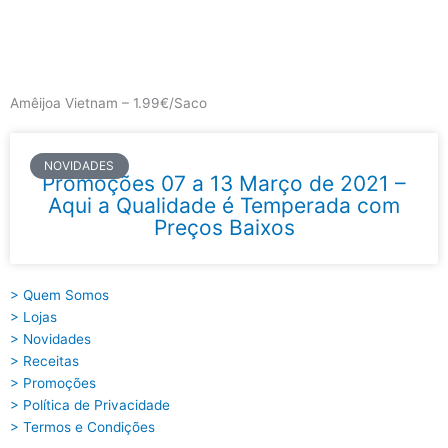
Skip
to
content
Main
Menu
Amêijoa Vietnam – 1.99€/Saco
NOVIDADES
Promoções 07 a 13 Março de 2021 –
Aqui a Qualidade é Temperada com
Preços Baixos
> Quem Somos
> Lojas
> Novidades
> Receitas
> Promoções
> Política de Privacidade
> Termos e Condições