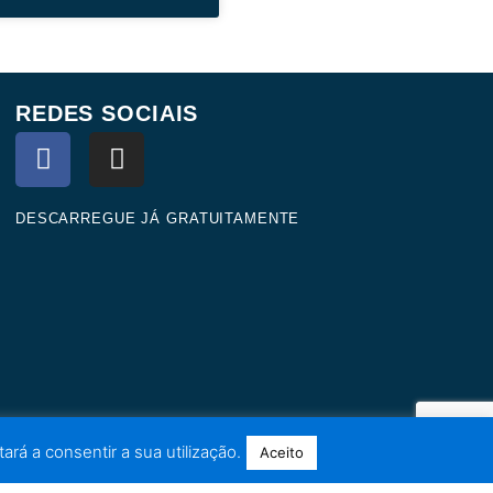
REDES SOCIAIS
F
I
a
n
c
s
e
t
DESCARREGUE JÁ GRATUITAMENTE
b
a
o
g
o
r
k
a
m
ará a consentir a sua utilização.
Aceito