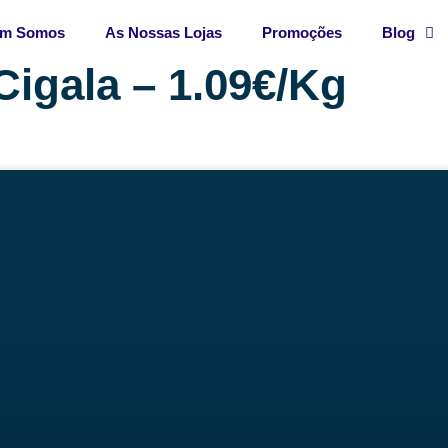
m Somos
As Nossas Lojas
Promoções
Blog
Cigala – 1.09€/Kg