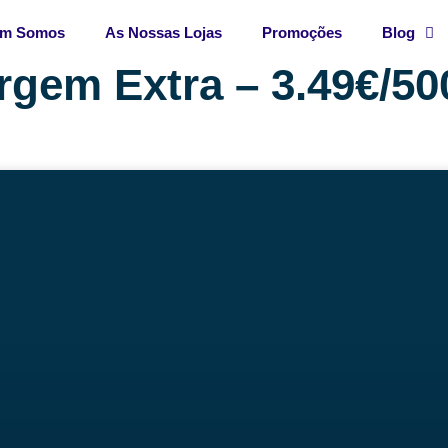
m Somos
As Nossas Lojas
Promoções
Blog
rgem Extra – 3.49€/5