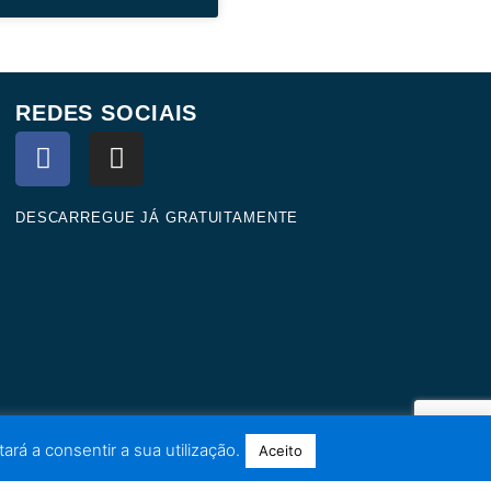
REDES SOCIAIS
F
I
a
n
c
s
e
t
DESCARREGUE JÁ GRATUITAMENTE
b
a
o
g
o
r
k
a
m
ará a consentir a sua utilização.
Aceito