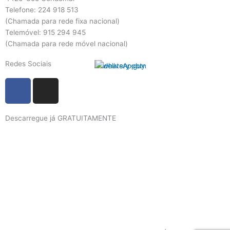
Telefone: 224 918 513
(Chamada para rede fixa nacional)
Telemóvel: 915 294 945
(Chamada para rede móvel nacional)
Redes Sociais
F
I
a
n
c
s
Descarregue já GRATUITAMENTE
e
t
b
a
o
g
o
r
k
a
m