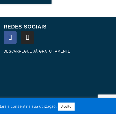
REDES SOCIAIS
F
I
a
n
c
s
e
t
DESCARREGUE JÁ GRATUITAMENTE
b
a
o
g
o
r
k
a
m
ará a consentir a sua utilização.
Aceito