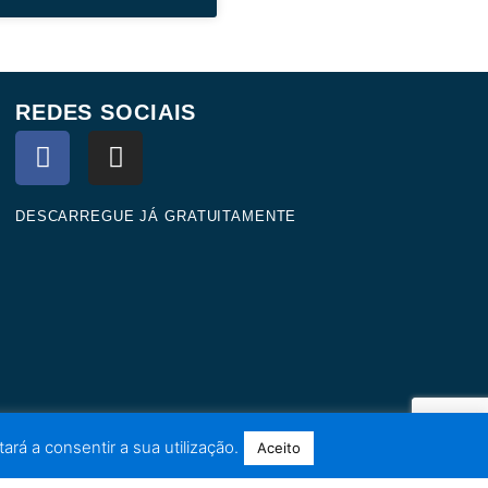
REDES SOCIAIS
F
I
a
n
c
s
e
t
DESCARREGUE JÁ GRATUITAMENTE
b
a
o
g
o
r
k
a
m
ará a consentir a sua utilização.
Aceito