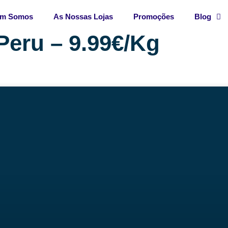
m Somos
As Nossas Lojas
Promoções
Blog
Peru – 9.99€/Kg