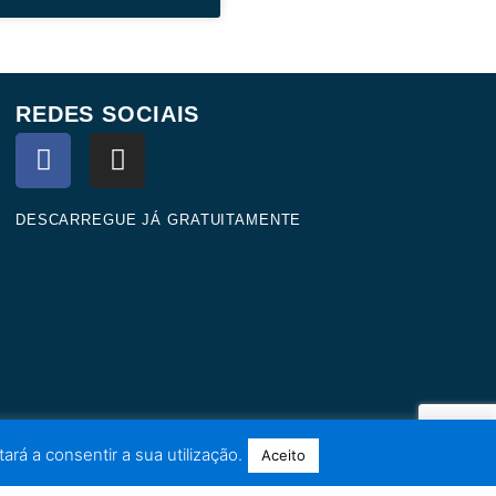
REDES SOCIAIS
F
I
a
n
c
s
e
t
DESCARREGUE JÁ GRATUITAMENTE
b
a
o
g
o
r
k
a
m
ará a consentir a sua utilização.
Aceito