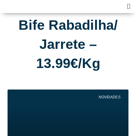
Skip
Ma
to
Me
content
Bife Rabadilha/
Jarrete –
13.99€/Kg
NOVIDADES